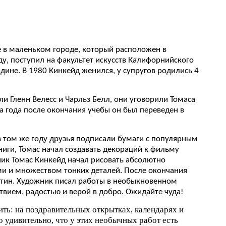
е в маленьком городе, который расположен в
ду, поступил на факультет искусств Калифорнийского
дине. В 1980 Кинкейд женился, у супругов родились 4
и Гленн Велесс и Чарльз Белл, они уговорили Томаса
а года после окончания учебы он был переведен в
в том же году друзья подписали бумаги с популярным
ниги, Томас начал создавать декораций к фильму
ик Томас Кинкейд начал рисовать абсолютно
и и множеством тонких деталей. После окончания
ртин. Художник писал работы в необыкновенном
твием, радостью и верой в добро. Ожидайте чуда!
ть: на поздравительных открытках, календарях и
о удивительно, что у этих необычных работ есть