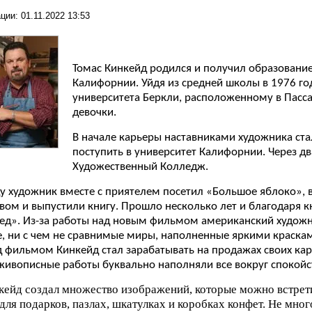
ции: 01.11.2022 13:53
Томас Кинкейд родился и получил образовани
Калифорнии. Уйдя из средней школы в 1976 го
университета Беркли, расположенному в Пасса
девочки.
В начале карьеры наставниками художника стал
поступить в университет Калифорнии. Через дв
Художественный Колледж.
у художник вместе с приятелем посетил «Большое яблоко», 
вом и выпустили книгу. Прошло несколько лет и благодаря к
Лед». Из-за работы над новым фильмом американский художн
, ни с чем не сравнимые миры, наполненные яркими краскам
д фильмом Кинкейд стал зарабатывать на продажах своих ка
 живописные работы буквально наполняли все вокруг спокойс
кейд создал множество изображений, которые можно встрети
для подарков, пазлах, шкатулках и коробках конфет. Не мног