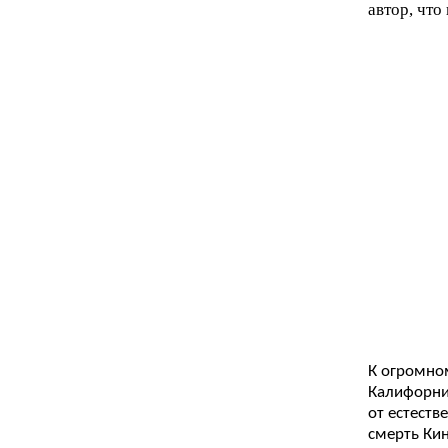
автор, что
К огромном
Калифорния
от естеств
смерть Ки