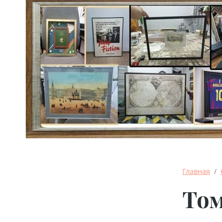
Главная
  /  
Том