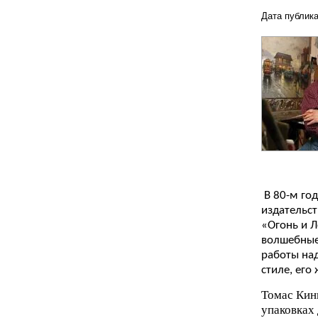
Дата публика
В 80-м год
издательст
«Огонь и 
волшебные
работы на
стиле, его
Томас Кин
упаковках 